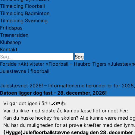
Tilmelding Floorball
Tilmelding Badminton
Tilmelding Svømning
Fritidspas
Trænersiden
Klubshop
Kontakt
Søg
Søg
efter:
Forside
»
Aktiviteter
»
Floorball – Haubro Tigers
»
Julestævne
Julestævne i floorball
Julestævnet 2026! – Informationerne herunder er for 2025, 
Datoen ligger dog fast – 28. december, 2026!
Vi gør det igen i år!!! 🏒🥅👍
Var du ikke med sidste år, kan du læse lidt om det her:
Kan du huske hockey fra skolen? Alle kunne være med og m
Nu har du muligheden for at prøve kræfter med den lynhur
(Hygge)Julefloorballstævne søndag den 28. december kl.