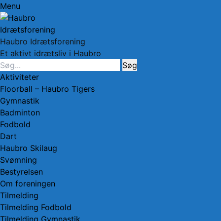
Menu
Haubro Idrætsforening
Et aktivt idrætsliv i Haubro
Søg
efter:
Facebook
Primær
Spring
Aktiviteter
Menu
til
Floorball – Haubro Tigers
indhold
Gymnastik
Badminton
Fodbold
Dart
Haubro Skilaug
Svømning
Bestyrelsen
Om foreningen
Tilmelding
Tilmelding Fodbold
Tilmelding Gymnastik