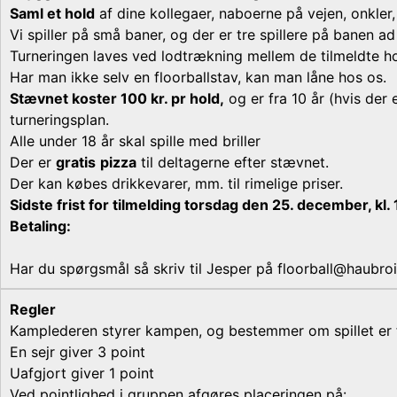
Saml et hold
af dine kollegaer, naboerne på vejen, onkler,
Vi spiller på små baner, og der er tre spillere på banen a
Turneringen laves ved lodtrækning mellem de tilmeldte hold
Har man ikke selv en floorballstav, kan man låne hos os.
Stævnet koster 100 kr. pr hold,
og er fra 10 år (hvis der e
turneringsplan.
Alle under 18 år skal spille med briller
Der er
gratis
pizza
til deltagerne efter stævnet.
Der kan købes drikkevarer, mm. til rimelige priser.
Sidste frist for tilmelding torsdag den 25. december, kl. 
Betaling:
Har du spørgsmål så skriv til Jesper på floorball@haubroi
Regler
Kamplederen styrer kampen, og bestemmer om spillet er f
En sejr giver 3 point
Uafgjort giver 1 point
Ved pointlighed i gruppen afgøres placeringen på: