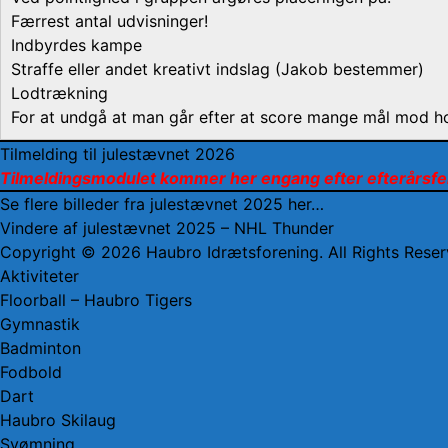
Færrest antal udvisninger!
Indbyrdes kampe
Straffe eller andet kreativt indslag (Jakob bestemmer)
Lodtrækning
For at undgå at man går efter at score mange mål mod hol
Tilmelding til julestævnet 2026
Tilmeldingsmodulet kommer her engang efter efterårsfe
Se flere billeder fra julestævnet 2025 her…
Vindere af julestævnet 2025 – NHL Thunder
Copyright © 2026
Haubro Idrætsforening
. All Rights Res
Rul
Aktiviteter
op
Floorball – Haubro Tigers
Gymnastik
Badminton
Fodbold
Dart
Haubro Skilaug
Svømning