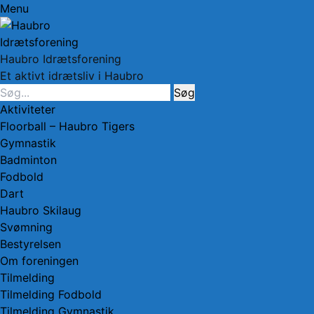
Menu
Haubro Idrætsforening
Et aktivt idrætsliv i Haubro
Søg
efter:
Facebook
Primær
Spring
Aktiviteter
Menu
til
Floorball – Haubro Tigers
indhold
Gymnastik
Badminton
Fodbold
Dart
Haubro Skilaug
Svømning
Bestyrelsen
Om foreningen
Tilmelding
Tilmelding Fodbold
Tilmelding Gymnastik