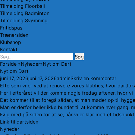
Tilmelding Floorball
Tilmelding Badminton
Tilmelding Svømning
Fritidspas
Trænersiden
Klubshop
Kontakt
Søg
Søg
efter:
Forside
»
Nyheder
»
Nyt om Dart
Nyt om Dart
Udgivet
Forfatter
juni 17, 2026
juni 17, 2026
admin
Skriv en kommentar
den
Eftersom vi er ved at renovere vores klubhus, hvor dartlokale
Her i efteråret vil der komme nogle fredag aftener, hvor vi
Det kommer til at foregå sådan, at man møder op til hyggel
Man er derfor heller ikke bundet til at komme hver gang, m
Følg med på siden for at se, når vi er klar med et tidspunkt
Link til dartsiden
kategorier
Nyheder