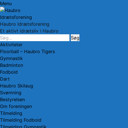
Menu
Haubro Idrætsforening
Et aktivt idrætsliv i Haubro
Søg
efter:
Facebook
Primær
Spring
Aktiviteter
Menu
til
Floorball – Haubro Tigers
indhold
Gymnastik
Badminton
Fodbold
Dart
Haubro Skilaug
Svømning
Bestyrelsen
Om foreningen
Tilmelding
Tilmelding Fodbold
Tilmelding Gymnastik