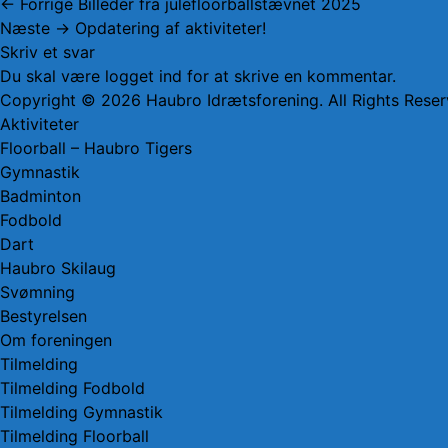
Indlægsnavigation
Forrige
← Forrige
Billeder fra julefloorballstævnet 2025
Næste
indlæg:
Næste →
Opdatering af aktiviteter!
indlæg:
Skriv et svar
Du skal være
logget ind
for at skrive en kommentar.
Copyright © 2026
Haubro Idrætsforening
. All Rights Res
Rul
Aktiviteter
op
Floorball – Haubro Tigers
Gymnastik
Badminton
Fodbold
Dart
Haubro Skilaug
Svømning
Bestyrelsen
Om foreningen
Tilmelding
Tilmelding Fodbold
Tilmelding Gymnastik
Tilmelding Floorball